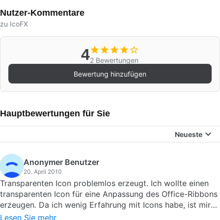
Nutzer-Kommentare
zu IcoFX
4
2 Bewertungen
Bewertung hinzufügen
Hauptbewertungen für Sie
Neueste
Anonymer Benutzer
20. April 2010
Transparenten Icon problemlos erzeugt. Ich wollte einen
transparenten Icon für eine Anpassung des Office-Ribbons
erzeugen. Da ich wenig Erfahrung mit Icons habe, ist mir
das relativ schwer gefallen. Mit IcoFX ist das nach kurzem
Lesen Sie mehr