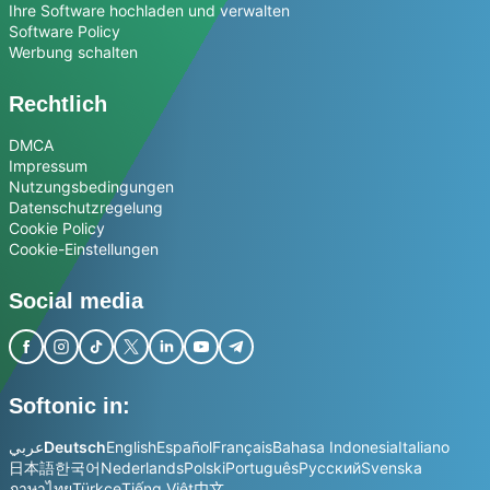
Ihre Software hochladen und verwalten
Software Policy
Werbung schalten
Rechtlich
DMCA
Impressum
Nutzungsbedingungen
Datenschutzregelung
Cookie Policy
Cookie-Einstellungen
Social media
Softonic in:
عربي
Deutsch
English
Español
Français
Bahasa Indonesia
Italiano
日本語
한국어
Nederlands
Polski
Português
Русский
Svenska
ภาษาไทย
Türkçe
Tiếng Việt
中文