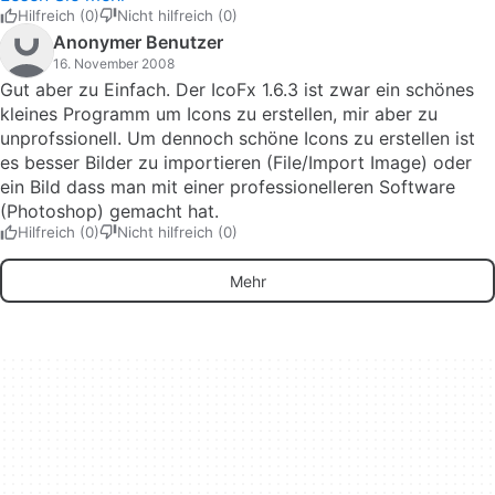
Einlesen gelungen. Menü: Bild &amp;gt; Datentyp &amp;gt;
Hilfreich (0)
Nicht hilfreich (0)
Auswahl &amp;quot;True Colors + Alpha (32
Anonymer Benutzer
Bits)&amp;quot; &amp;gt; Es wird auf der Symbolleiste
16. November 2008
&amp;quot;Farben&amp;quot; ein Transparentbalken
Gut aber zu Einfach. Der IcoFx 1.6.3 ist zwar ein schönes
angezeigt &amp;gt; Schieberegler ganz nach links
kleines Programm um Icons zu erstellen, mir aber zu
&amp;gt; Klick auf das Symbol
unprofssionell. Um dennoch schöne Icons zu erstellen ist
&amp;quot;Durchsichtigkeit&amp;quot; der Werkzeugleiste
es besser Bilder zu importieren (File/Import Image) oder
&amp;gt; Transparenz per Maus auf die einzelnen Pixel
ein Bild dass man mit einer professionelleren Software
übertragen.
(Photoshop) gemacht hat.
Hilfreich (0)
Nicht hilfreich (0)
Mehr