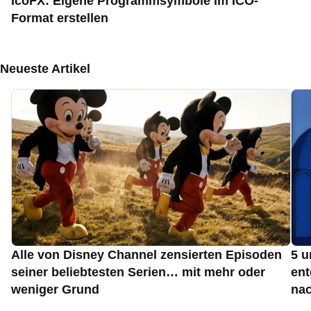
IcoFX: Eigene Programmsymbole im ICO-
Format erstellen
Neueste Artikel
Alle von Disney Channel zensierten Episoden
5 u
seiner beliebtesten Serien… mit mehr oder
ent
weniger Grund
nac