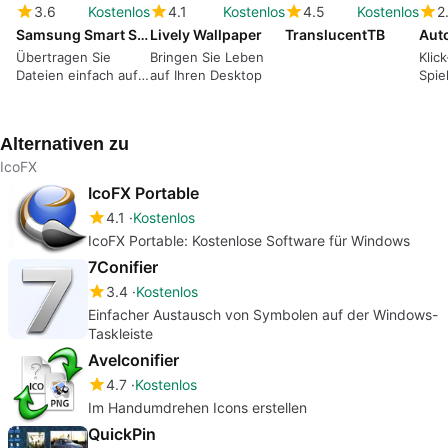
3.6
Kostenlos
4.1
Kostenlos
4.5
Kostenlos
2
Samsung Smart Switch
Lively Wallpaper
TranslucentTB
Auto
Übertragen Sie
Bringen Sie Leben
Klic
Dateien einfach auf
auf Ihren Desktop
Spie
Ihr Samsung-Gerät
Anw
Alternativen zu
IcoFX
IcoFX Portable
4.1
Kostenlos
IcoFX Portable: Kostenlose Software für Windows
7Conifier
3.4
Kostenlos
Einfacher Austausch von Symbolen auf der Windows-
Taskleiste
AveIconifier
4.7
Kostenlos
Im Handumdrehen Icons erstellen
QuickPin