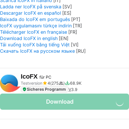
Scarica IcoFX in italiano
Ladda ner IcoFX på svenska
Descargar IcoFX en español
Baixada do IcoFX em português
IcoFX uygulamasını türkçe indirin
Télécharger IcoFX en française
Download IcoFX in english
Tải xuống IcoFX bằng tiếng Việt
Скачать IcoFX на русском языке
IcoFX
für PC
Testversion
4
275
68.9K
Sicheres Programm
V
3.9
Download