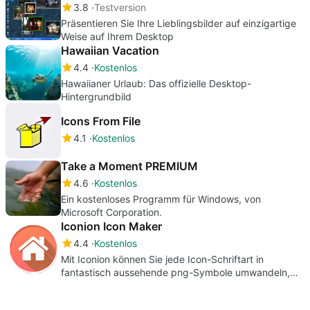
3.8
Testversion
Präsentieren Sie Ihre Lieblingsbilder auf einzigartige
Weise auf Ihrem Desktop
Hawaiian Vacation
4.4
Kostenlos
Hawaiianer Urlaub: Das offizielle Desktop-
Hintergrundbild
Icons From File
4.1
Kostenlos
Take a Moment PREMIUM
4.6
Kostenlos
Ein kostenloses Programm für Windows, von
Microsoft Corporation.
Iconion Icon Maker
4.4
Kostenlos
Mit Iconion können Sie jede Icon-Schriftart in
fantastisch aussehende png-Symbole umwandeln,
indem Sie Farbe, Schatten, Hintergrund usw.
hinzufügen.